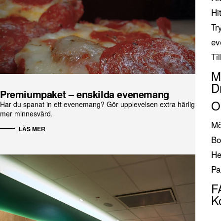
Hi
Tr
ev
Ti
M
D
Premiumpaket – enskilda evenemang
O
Har du spanat in ett evenemang? Gör upplevelsen extra härlig och
mer minnesvärd.
Mö
LÄS MER
Bo
He
Pa
F
K