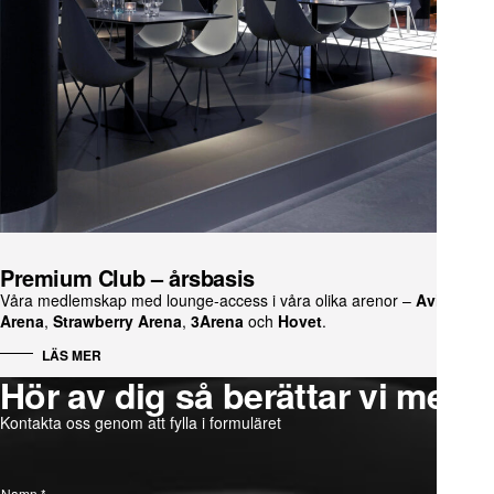
Premium Club – årsbasis
Våra medlemskap med lounge-access i våra olika arenor –
Avicii
Arena
,
Strawberry Arena
,
3Arena
och
Hovet
.
LÄS MER
Hör av dig så berättar vi mer
Kontakta oss genom att fylla i formuläret
N
a
Namn
*