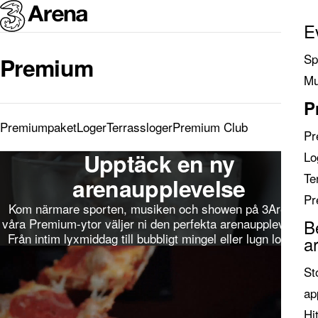
E
Sp
Premium
Search
Mu
results
P
Premiumpaket
Loger
Terrassloger
Premium Club
Pr
Upptäck en ny
Lo
Pause
Te
arenaupplevelse
Pr
Kom närmare sporten, musiken och showen på 3Arena. I
våra Premium-ytor väljer ni den perfekta arenaupplevelsen.
B
Från intim lyxmiddag till bubbligt mingel eller lugn lounge!
a
Pause
St
ap
Hit