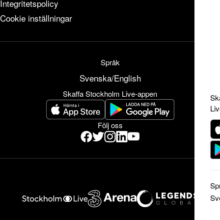
Integritetspolicy
Cookie inställningar
Språk
Svenska
/
English
Skaffa Stockholm Live-appen
Sk
Li
Följ oss
Sp
Sv