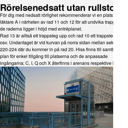
Rörelsenedsatt utan rullstol
För dig med nedsatt rörlighet rekommenderar vi en plats på
läktare A i närheten av rad 11 och 12 för att undvika trappor då
de raderna ligger i höjd med entréplanet.
Rad 13 är alltså ett trappsteg upp och rad 10 ett trappsteg ned
osv. Undantaget är vid kurvan på norra sidan mellan sektion
220-224 där du kommer in på rad 20. Hiss finns till samtliga
plan för enkel tillgång till platserna och de anpassade
ingångarna; C, I, Q och X återfinns i arenans respektive hörn.