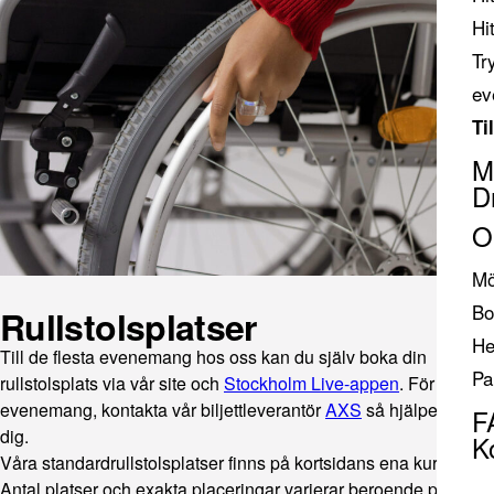
Hi
Tr
ev
Ti
M
D
O
Mö
Bo
Rullstolsplatser
He
Till de flesta evenemang hos oss kan du själv boka din
Pa
rullstolsplats via vår site och
Stockholm Live-appen
. För övriga
evenemang, kontakta vår biljettleverantör
AXS
så hjälper de
F
dig.
K
Våra standardrullstolsplatser finns på kortsidans ena kurva.
Antal platser och exakta placeringar varierar beroende på