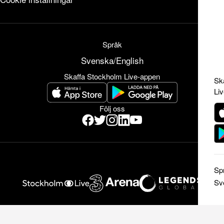
Språk
Svenska
/
English
Skaffa Stockholm Live-appen
Sk
Li
Följ oss
Sp
Sv