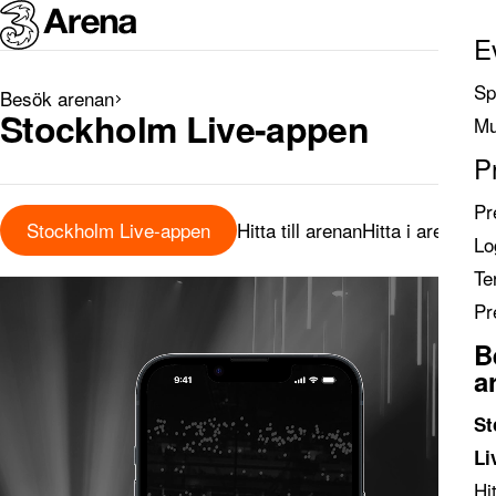
E
Sp
Besök arenan
Search
Stockholm Live-appen
Mu
results
P
Pr
Stockholm Live-appen
Hitta till arenan
Hitta i arenan
Tr
Lo
Te
Pause
Pr
B
a
St
Li
Hit