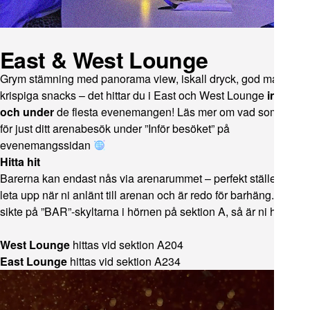
East & West Lounge
Grym stämning med panorama view, iskall dryck, god mat och
krispiga snacks – det hittar du i East och West Lounge
inför
och under
de flesta evenemangen! Läs mer om vad som gäller
för just ditt arenabesök under ”Inför besöket” på
evenemangssidan
Hitta hit
Barerna kan endast nås via arenarummet – perfekt ställe att
leta upp när ni anlänt till arenan och är redo för barhäng. Ta
sikte på ”BAR”-skyltarna i hörnen på sektion A, så är ni hemma!
West Lounge
hittas vid sektion A204
East Lounge
hittas vid sektion A234
Pause