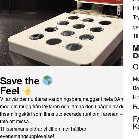
Hi
Tr
ev
Ti
M
D
O
Save the
Mö
Feel
Bo
He
Vi använder nu återanvändningsbara muggar i hela 3Arena. Ta
Pa
med din mugg från läktaren och lämna den i någon av de
insamlingskärl som finns utplacerade runt om i arenan – de går
F
inte att missa.
K
Tillsammans bidrar vi till en mer hållbar
evenemangsupplevelse!