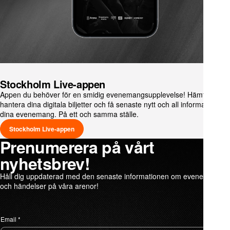
Stockholm Live-appen
Appen du behöver för en smidig evenemangsupplevelse! Hämta och
hantera dina digitala biljetter och få senaste nytt och all information om
dina evenemang. På ett och samma ställe.
Stockholm Live-appen
Prenumerera på vårt
nyhetsbrev!
Håll dig uppdaterad med den senaste informationen om evenemang
och händelser på våra arenor!
G
o
Email
*
d