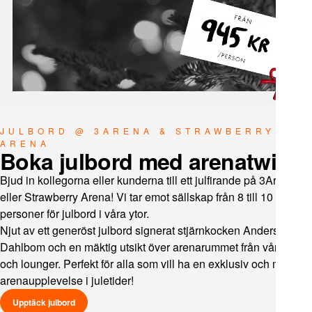
JULBORD @ 3ARENA & STRAWBERRY
ARENA
Boka julbord med arenatwist
Bjud in kollegorna eller kunderna till ett julfirande på 3Arena
eller Strawberry Arena! Vi tar emot sällskap från 8 till 10 000
personer för julbord i våra ytor.
Njut av ett generöst julbord signerat stjärnkocken Anders
Dahlbom och en mäktig utsikt över arenarummet från våra loger
och lounger. Perfekt för alla som vill ha en exklusiv och mäktig
arenaupplevelse i juletider!
Upptäck julbord