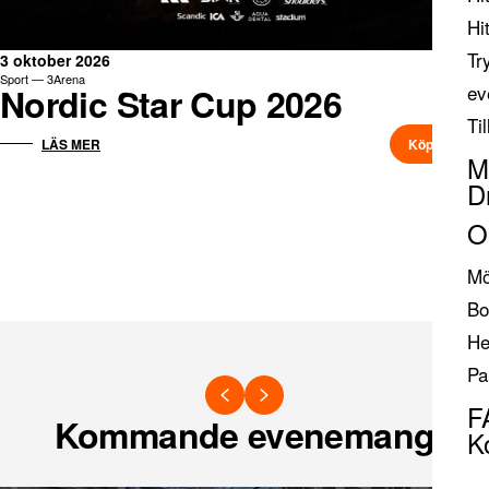
Hi
Tr
3 oktober 2026
Sport — 3Arena
Nordic Star Cup 2026
ev
Ti
Köp biljett
LÄS MER
M
D
O
Mö
Bo
He
Pa
F
Kommande evenemang
K